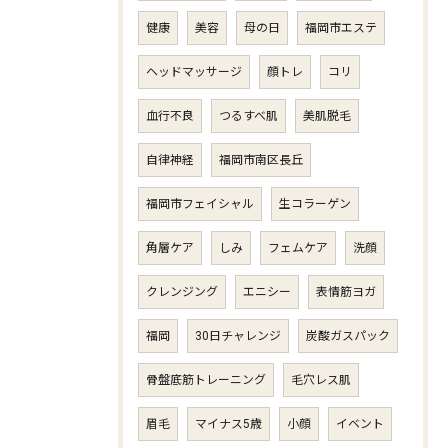
健康
美容
母の日
福岡市エステ
ヘッドマッサージ
顔トレ
コリ
血行不良
つるすべ肌
美肌脱毛
自律神経
福岡市南区長丘
福岡市フェイシャル
生コラーゲン
角層ケア
しみ
フェムケア
洗顔
クレンジング
エニシー
表情筋ヨガ
福岡
30日チャレンジ
炭酸ガスパック
骨盤底筋トレーニング
毛穴レス肌
眉毛
マイナス5歳
小顔
イベント