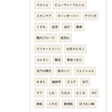
マルシェ
ビューティーマルシェ
スキンケア
ターンオーバー
ザラつき
くすみ
血流
血行
酸素
腸内フローラ
肌荒れ
デリケートゾーン
女性ホルモン
ホルモン
腸活
角栓つまり
毛穴の開き
肌のハリ
フェイシャル
おまた
福岡市
エステ
毛穴
ケア
しわ
たるみ
むくみ
VIO
美肌
ニキビ
敏感肌
ほうれい線