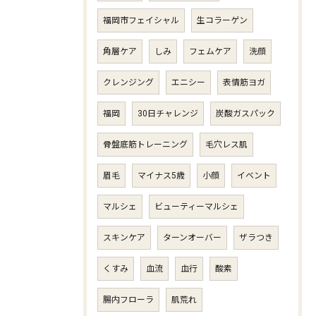
福岡市フェイシャル
生コラーゲン
角層ケア
しみ
フェムケア
洗顔
クレンジング
エニシー
表情筋ヨガ
福岡
30日チャレンジ
炭酸ガスパック
骨盤底筋トレーニング
毛穴レス肌
眉毛
マイナス5歳
小顔
イベント
マルシェ
ビューティーマルシェ
スキンケア
ターンオーバー
ザラつき
くすみ
血流
血行
酸素
腸内フローラ
肌荒れ