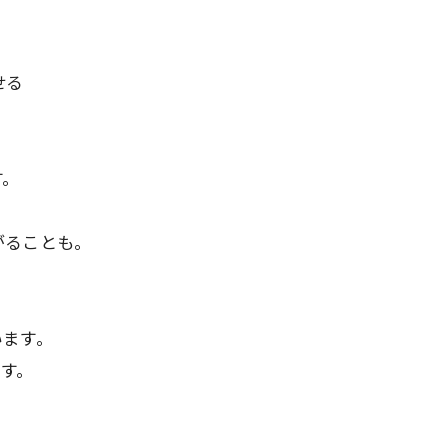
せる
す。
がることも。
います。
す。