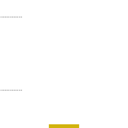
-------------
-------------